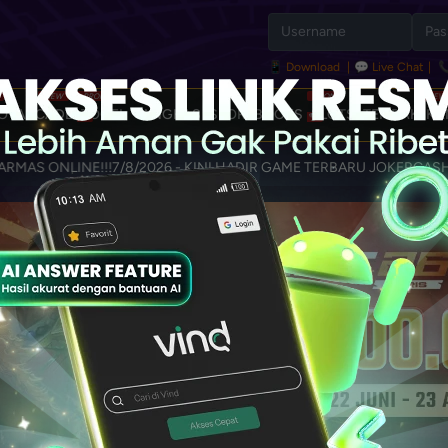
📱 Download
|
💬 Live Chat
|

NEW
PROMO
PROMO
NEW
NO
ARCADE
TOGEL
TANGKAS
SPORTBOOKS
SLOTS
TEMBAK IKA
NLINE!!!
7/8/2026 - KINI HADIR GAME TERBARU JOKERCASH !!! AKS