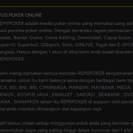
TUS POKER ONLINE
EMIPOKER adalah media poker online yang memakai uang asli
ara pecinta poker online. Dengan beraneka ragam permainan 
ealer, Bandar Ceme, Ceme Keliling, Dominobet, Capsa Susun,
uper10, Superbull, QQspirit, Slots, IDNLIVE, Togel dan E-SPO
angkas. Hanya dengan 1 akun di situs kami anda sudah bisa be
EMIPOKER.
ami mengutamakan semua member REMIPOKER kenyamanan 
ransaksi, untuk itu kami bekerja sama dengan berbagai bank ter
CA, BSI, BNI, BRI, CIMBNIAGA, MANDIRI, MAYBANK, MEGA,
ENIUS , KOSPIN JASA , EWALLET , SAKUKU , SEABANK , OVO
ANA , DANAMON selain itu REMIPOKER di support oleh perang
isa anda mainkan dimanapun dan kapanpun saja.
aih bonus jutaan setiap minggunya untuk anda yang bermain
enentukan siapa yang paling tinggi dalam turnover dari 1 s/d