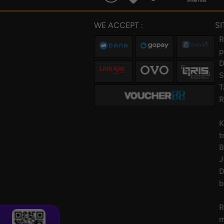
WE ACCEPT :
SI
R
p
D
S
T
R
K
t
B
J
D
b
R
m