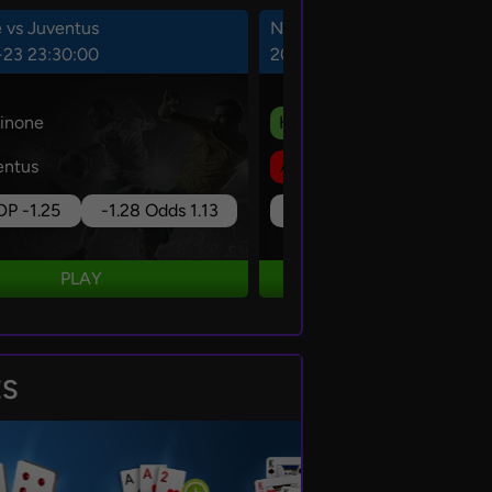
 vs Juventus
Newcastle United vs Liverpool
23 23:30:00
2026-08-23 23:30:00
sinone
H
Newcastle United
entus
A
Liverpool
DP -1.25
-1.28 Odds 1.13
0.25 HDP -0.25
-1.07 
PLAY
PLAY
ES