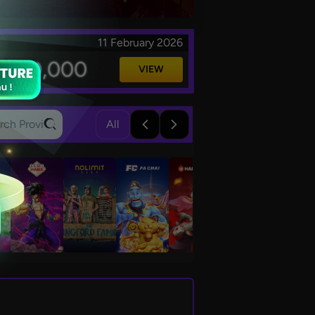
11 February 2026
8,000,000
VIEW
All