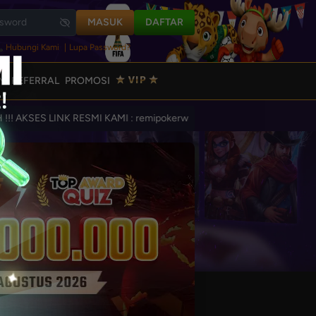
MASUK
DAFTAR
 Hubungi Kami
|
Lupa Password?
N
REFERRAL
PROMOSI
ES LINK RESMI KAMI : remipokerwinn.net & remipokerwinn.org B