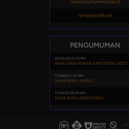
rebrand.lytopremipoker3
remipoker96.net
PENGUMUMAN
06/02/25 01:52 PM
NEW LOBBY POKER & MYSTERY CHEST
17/06/25 11:51 AM
GAME BARU. GAPLE !
17/09/25 09:29 AM
GAME BARU JOKER CASH
ARD QUIZ E-SPORT WORLD CUP 2026
FREE SPIN KHUSUS
RT